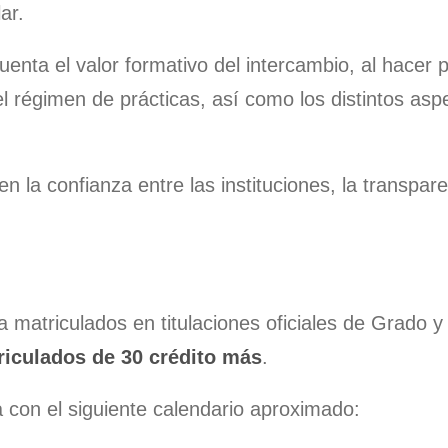
Ciencia y Tecnología de
ar.
Edificación (Sólo alumnos
que finalizaron sus estudios
uenta el valor formativo del intercambio, al hacer 
antes del 17/07/2012)
el régimen de prácticas, así como los distintos aspe
 la confianza entre las instituciones, la transparen
la matriculados en titulaciones oficiales de Grad
riculados de 30 crédito más
.
a con el siguiente calendario aproximado: