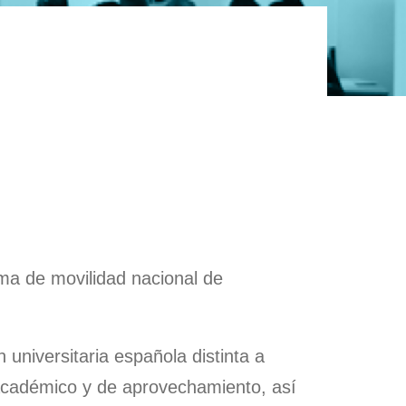
orado
ia de
a
toría
Acción
uos
e la
ón
ón
orado
ibujar la
LCOME
ón
ma de movilidad nacional de
 universitaria española distinta a
 académico y de aprovechamiento, así