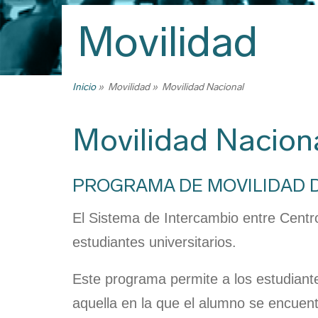
Trabajo Fin
Movilidad
Reconocimi
créditos, tr
créditos y 
Inicio
Movilidad
Movilidad Nacional
Ruta
Títulos
de
Certificado
Movilidad Nacion
navegación
Premios
Programas d
PROGRAMA DE MOVILIDAD D
certificados
Descarga d
El Sistema de Intercambio entre Centr
estudiantes universitarios.
Este programa permite a los estudiantes
aquella en la que el alumno se encuen