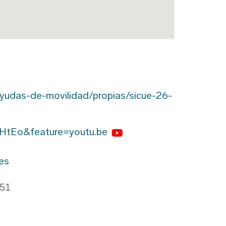
yudas-de-movilidad/propias/sicue-26-
IHtEo&feature=youtu.be
es
51