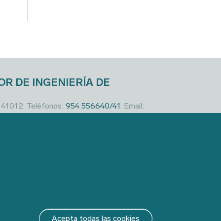
OR DE INGENIERÍA DE
a 41012. Teléfonos:
954 556640/41
. Email:
Acepta todas las cookies
Revocar conse