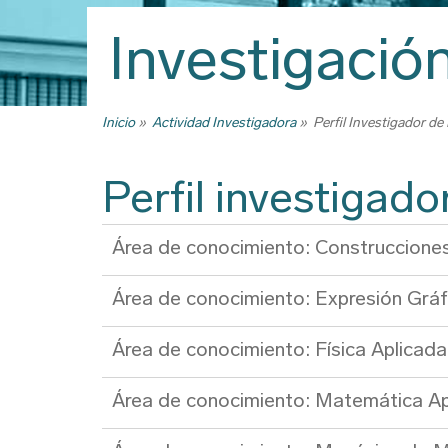
Trabajo Fin
Investigació
Reconocimi
créditos, tr
créditos y 
Inicio
Actividad Investigadora
Perfil Investigador d
Ruta
Títulos
de
Certificado
Perfil investigad
navegación
Premios
Programas d
Área de conocimiento: Construcciones
certificados
Área de conocimiento: Expresión Gráf
Descarga d
Área de conocimiento: Física Aplicada
Área de conocimiento: Matemática Ap