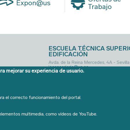
Expon@us
Trabajo
ESCUELA TÉCNICA SUPERI
EDIFICACIÓN
Avda. de la Reina Mercedes, 4A - Sevill
ieconserjeria@us.es
ra mejorar su experiencia de usuario.
ra el correcto funcionamiento del portal.
 elementos multimedia, como vídeos de YouTube.