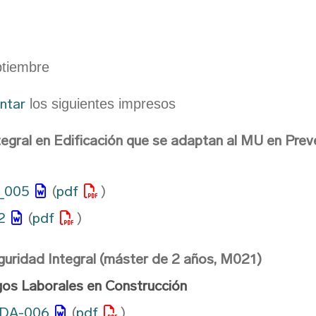
ptiembre
ntar
los siguientes impresos
egral en Edificación que se adaptan al MU en Prev
A_005
(
pdf
)
2
(
pdf
)
guridad Integral (máster de 2 años, M021)
gos Laborales en Construcción
 ADA-006
(
pdf
)