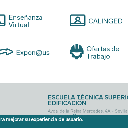
Enseñanza
CALINGED
Virtual
Ofertas de
Expon@us
Trabajo
ESCUELA TÉCNICA SUPERI
EDIFICACIÓN
Avda. de la Reina Mercedes, 4A - Sevill
ieconserjeria@us.es
ra mejorar su experiencia de usuario.