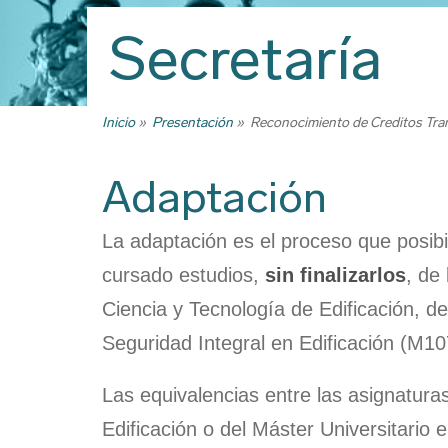
Trabajo Fin
Secretaría
Reconocimi
créditos, tr
créditos y 
Inicio
Presentación
Reconocimiento de Creditos Tran
Ruta
Títulos
de
Certificado
Adaptación
navegación
Premios
La adaptación es el proceso que posibi
Programas d
certificados
cursado estudios,
sin finalizarlos
, de
Descarga d
Ciencia y Tecnología de Edificación, de
Seguridad Integral en Edificación (M10
Las equivalencias entre las asignatura
Edificación o del Máster Universitario