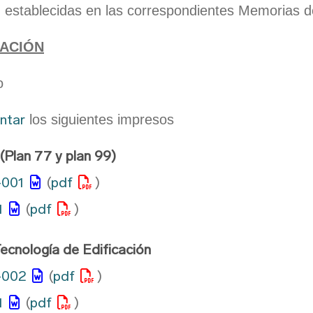
Ciencia y Tecnología de
n establecidas en las correspondientes Memorias de 
Edificación (Sólo alumnos
que finalizaron sus estudios
CACIÓN
antes del 17/07/2012)
o
ntar
los siguientes impresos
(Plan 77 y plan 99)
-001
(
pdf
)
1
(
pdf
)
ecnología de Edificación
-002
(
pdf
)
1
(
pdf
)