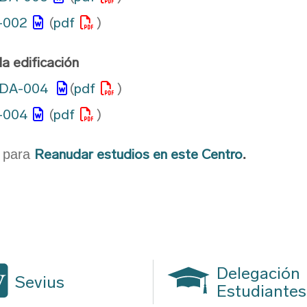
P-002
(
pdf
)
la edificación
 ADA-004
(
pdf
)
P-004
(
pdf
)
Reanudar estudios en este Centro
r para
.
Delegación
Sevius
Estudiantes