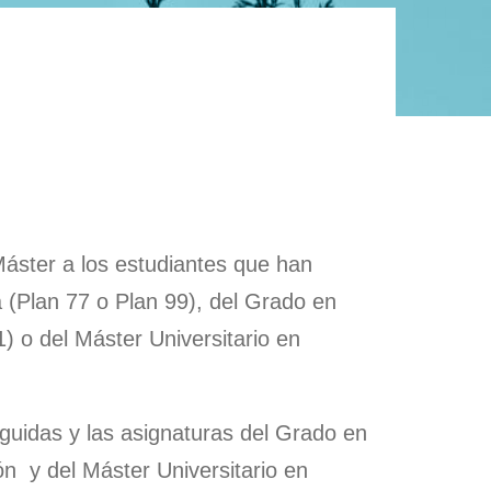
orado
ia de
a
toría
Acción
uos
e la
ón
ón
orado
ibujar la
Máster a los estudiantes que han
LCOME
ón
ca (Plan 77 o Plan 99), del Grado en
1) o del Máster Universitario en
nguidas y las asignaturas del Grado en
ón y del Máster Universitario en