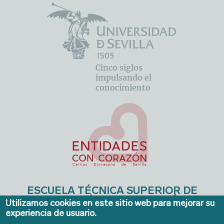
Cinco siglos
impulsando el
conocimiento
ESCUELA TÉCNICA SUPERIOR DE
INGENIERÍA DE EDIFICACIÓN
Utilizamos cookies en este sitio web para mejorar su
experiencia de usuario.
Avda. de la Reina Mercedes, 4A - Sevilla 41012. Teléfonos:
954 556640/41
. Email:
ieconserjeria@us.es