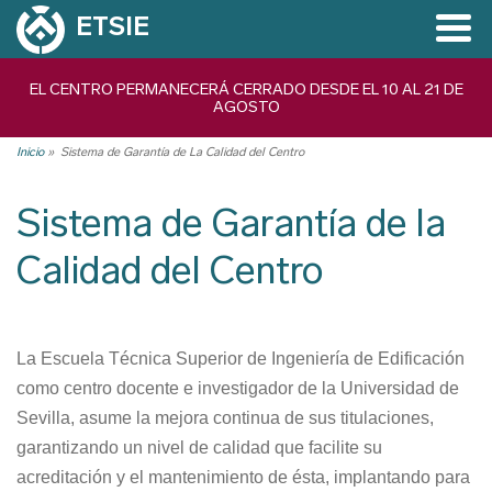
Pasar
ETSIE
al
contenido
Navegación
EL CENTRO PERMANECERÁ CERRADO DESDE EL 10 AL 21 DE
principal
AGOSTO
principal
Inicio
Sistema de Garantía de La Calidad del Centro
Ruta
de
Sistema de Garantía de la
navegación
Calidad del Centro
La Escuela Técnica Superior de Ingeniería de Edificación
como centro docente e investigador de la Universidad de
Sevilla, asume la mejora continua de sus titulaciones,
garantizando un nivel de calidad que facilite su
acreditación y el mantenimiento de ésta, implantando para