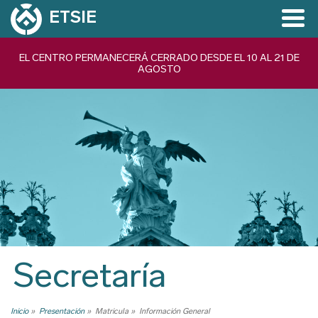
Pasar
ETSIE
al
contenido
Navegación
EL CENTRO PERMANECERÁ CERRADO DESDE EL 10 AL 21 DE
principal
AGOSTO
principal
Secretaría
Inicio
Presentación
Matricula
Información General