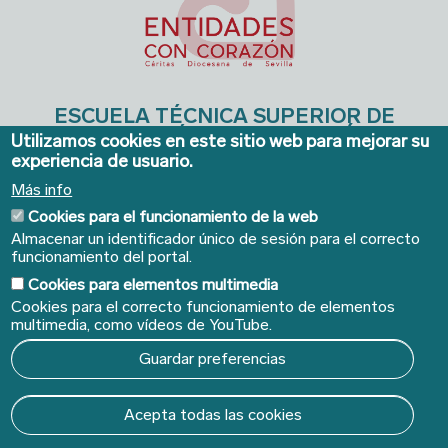
ESCUELA TÉCNICA SUPERIOR DE
INGENIERÍA DE EDIFICACIÓN
Utilizamos cookies en este sitio web para mejorar su
experiencia de usuario.
Avda. de la Reina Mercedes, 4A - Sevilla 41012. Teléfonos:
954 556640/41
. Email:
ieconserjeria@us.es
Más info
Cookies para el funcionamiento de la web
Almacenar un identificador único de sesión para el correcto
funcionamiento del portal.
Cookies para elementos multimedia
Cookies para el correcto funcionamiento de elementos
multimedia, como vídeos de YouTube.
Guardar preferencias
© Copyright 2022 Universidad de Sevilla - Todos los
Acepta todas las cookies
derechos reservados