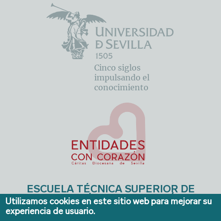
Cinco siglos
impulsando el
conocimiento
ESCUELA TÉCNICA SUPERIOR DE
INGENIERÍA DE EDIFICACIÓN
Utilizamos cookies en este sitio web para mejorar su
experiencia de usuario.
Avda. de la Reina Mercedes, 4A - Sevilla 41012. Teléfonos:
954 556640/41
. Email:
ieconserjeria@us.es