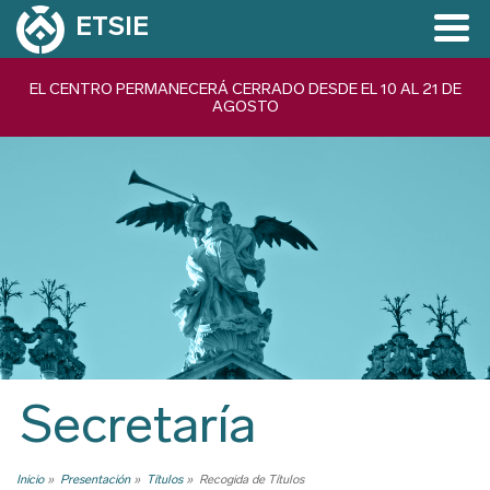
Pasar
ETSIE
al
contenido
Navegación
EL CENTRO PERMANECERÁ CERRADO DESDE EL 10 AL 21 DE
principal
AGOSTO
principal
Secretaría
Inicio
Presentación
Títulos
Recogida de Títulos