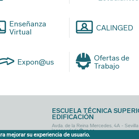
Ciencia y Tecnología de
Edificación (Sólo alumnos
que finalizaron sus estudios
antes del 17/07/2012)
Enseñanza
CALINGED
Virtual
Ofertas de
Expon@us
Trabajo
ESCUELA TÉCNICA SUPERI
EDIFICACIÓN
Avda. de la Reina Mercedes, 4A - Sevill
ieconserjeria@us.es
ra mejorar su experiencia de usuario.