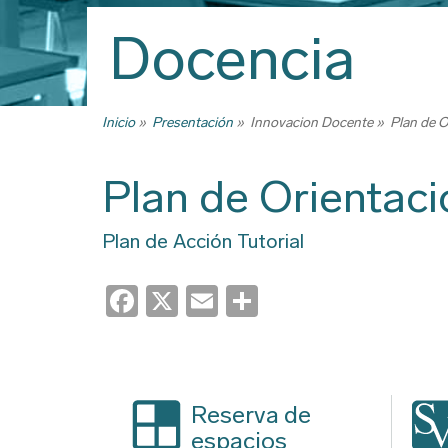
Trabajo Fin
Docencia
Reconocimi
créditos, tr
créditos y 
Inicio
Presentación
Innovacion Docente
Plan de O
Ruta
Títulos
de
Certificado
Plan de Orientaci
navegación
Premios
Plan de Acción Tutorial
Programas d
certificados
Facebook
X
Email
Share
Descarga d
Reserva de
espacios