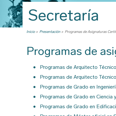
Trabajo Fin
Secretaría
Reconocimi
créditos, tr
créditos y 
Inicio
Presentación
Programas de Asignaturas Certi
Ruta
Títulos
de
Certificado
Programas de asig
navegación
Premios
Programas d
Programas de Arquitecto Técnico
certificados
Programas de Arquitecto Técnico
Descarga d
Programas de Grado en Ingeniería
Programas de Grado en Ciencia y 
Programas de Grado en Edificaci