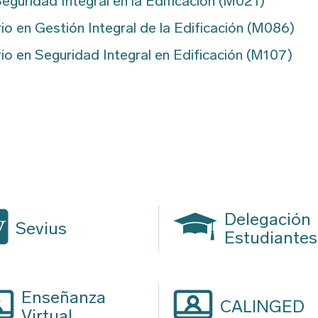
eguridad Integral en la Edificación (M021)
Ciencia y Tecnología de
Edificación (Sólo alumnos
o en Gestión Integral de la Edificación (M086)
que finalizaron sus estudios
antes del 17/07/2012)
o en Seguridad Integral en Edificación (M107)
Delegación
Sevius
Estudiantes
Enseñanza
CALINGED
Virtual