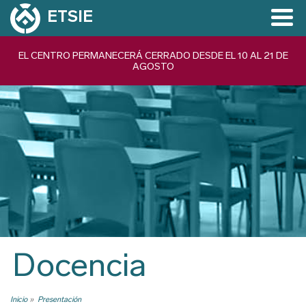
Pasar
ETSIE
al
contenido
Navegación
EL CENTRO PERMANECERÁ CERRADO DESDE EL 10 AL 21 DE
principal
AGOSTO
principal
Docencia
Inicio
Presentación