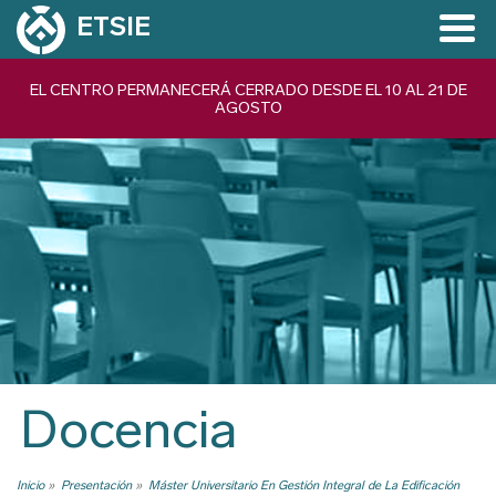
Pasar
ETSIE
al
contenido
Navegación
EL CENTRO PERMANECERÁ CERRADO DESDE EL 10 AL 21 DE
principal
AGOSTO
principal
Docencia
Inicio
Presentación
Máster Universitario En Gestión Integral de La Edificación