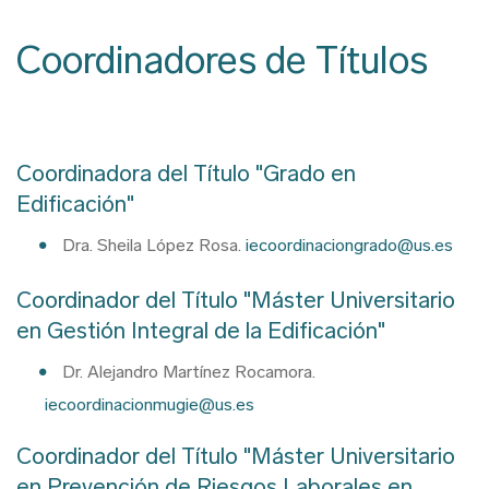
Ruta
de
Coordinadores de Títulos
navegación
Coordinadora del Título "Grado en
Edificación"
Dra. Sheila López Rosa.
iecoordinaciongrado@us.es
Coordinador del Título "Máster Universitario
en Gestión Integral de la Edificación"
Dr. Alejandro Martínez Rocamora.
iecoordinacionmugie@us.es
Coordinador del Título "Máster Universitario
en Prevención de Riesgos Laborales en