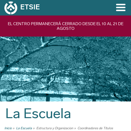
Pasar
ETSIE
al
contenido
Navegación
EL CENTRO PERMANECERÁ CERRADO DESDE EL 10 AL 21 DE
principal
AGOSTO
principal
La Escuela
Inicio
La Escuela
Estructura y Organizacion
Coordinadores de Títulos