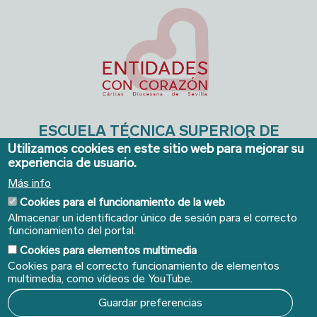
ESCUELA TÉCNICA SUPERIOR DE
INGENIERÍA DE EDIFICACIÓN
Utilizamos cookies en este sitio web para mejorar su
experiencia de usuario.
Avda. de la Reina Mercedes, 4A - Sevilla 41012. Teléfonos:
954 556640/41
. Email:
ieconserjeria@us.es
Más info
Cookies para el funcionamiento de la web
Almacenar un identificador único de sesión para el correcto
funcionamiento del portal.
Cookies para elementos multimedia
Cookies para el correcto funcionamiento de elementos
multimedia, como vídeos de YouTube.
Guardar preferencias