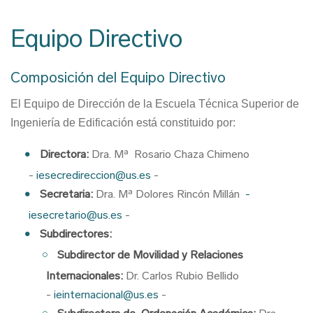
Ruta
de
Equipo Directivo
navegación
Composición del Equipo Directivo
El Equipo de Dirección de la Escuela Técnica Superior de
Ingeniería de Edificación está constituido por:
Directora:
Dra. Mª Rosario Chaza Chimeno
-
iesecredireccion@us.es
-
Secretaria:
Dra. Mª Dolores Rincón Millán
-
iesecretario@us.es
-
Subdirectores:
Subdirector de Movilidad y Relaciones
Internacionales:
Dr. Carlos Rubio Bellido
-
ieinternacional@us.es
-