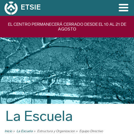
Pasar
ETSIE
al
contenido
Navegación
EL CENTRO PERMANECERÁ CERRADO DESDE EL 10 AL 21 DE
principal
AGOSTO
principal
La Escuela
Inicio
La Escuela
Estructura y Organizacion
Equipo Directivo