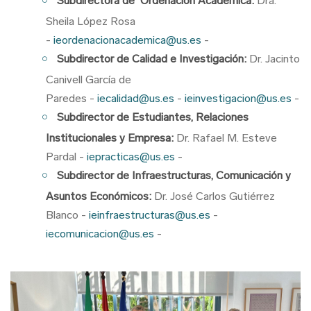
Subdirectora de Ordenación Académica:
Dra.
Sheila López Rosa
-
ieordenacionacademica@us.es
-
Subdirector de Calidad e Investigación:
Dr. Jacinto
Canivell García de
Paredes -
iecalidad@us.es
-
ieinvestigacion@us.es
-
Subdirector de Estudiantes, Relaciones
Institucionales y Empresa:
Dr. Rafael M. Esteve
Pardal -
iepracticas@us.es
-
Subdirector de Infraestructuras, Comunicación y
Asuntos Económicos:
Dr. José Carlos Gutiérrez
Blanco -
ieinfraestructuras@us.es
-
iecomunicacion@us.es
-