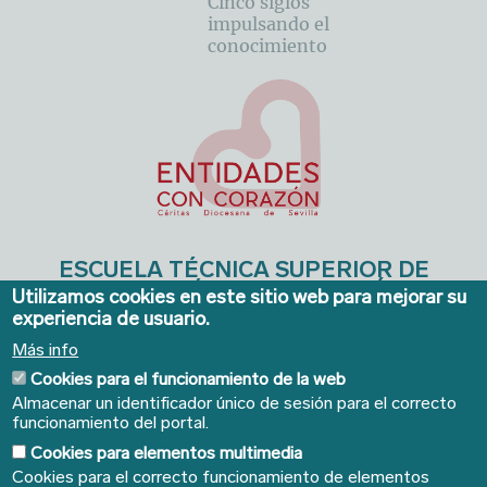
Cinco siglos
impulsando el
conocimiento
ESCUELA TÉCNICA SUPERIOR DE
INGENIERÍA DE EDIFICACIÓN
Utilizamos cookies en este sitio web para mejorar su
experiencia de usuario.
Avda. de la Reina Mercedes, 4A - Sevilla 41012. Teléfonos:
954 556640/41
. Email:
ieconserjeria@us.es
Más info
Cookies para el funcionamiento de la web
Almacenar un identificador único de sesión para el correcto
funcionamiento del portal.
Cookies para elementos multimedia
Cookies para el correcto funcionamiento de elementos