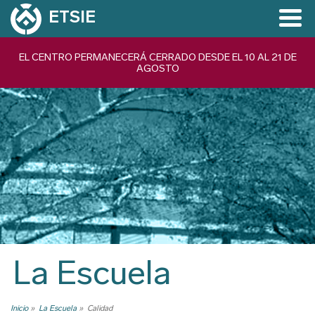
Pasar
ETSIE
al
contenido
Navegación
EL CENTRO PERMANECERÁ CERRADO DESDE EL 10 AL 21 DE
principal
AGOSTO
principal
La Escuela
Inicio
La Escuela
Calidad