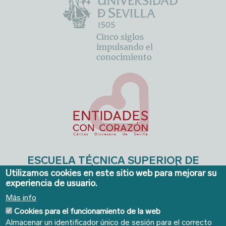
Cinco siglos
impulsando el
conocimiento
ESCUELA TÉCNICA SUPERIOR DE
INGENIERÍA DE EDIFICACIÓN
Utilizamos cookies en este sitio web para mejorar su
experiencia de usuario.
Avda. de la Reina Mercedes, 4A - Sevilla 41012. Teléfonos:
954 556640/41
. Email:
ieconserjeria@us.es
Más info
Cookies para el funcionamiento de la web
Almacenar un identificador único de sesión para el correcto