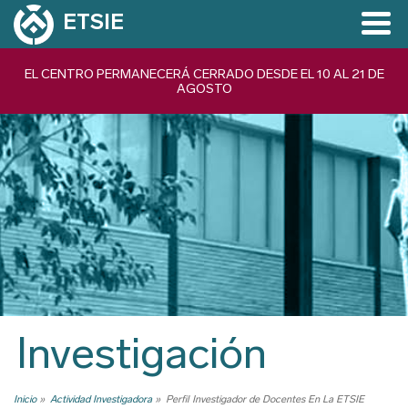
Pasar
ETSIE
al
contenido
Navegación
EL CENTRO PERMANECERÁ CERRADO DESDE EL 10 AL 21 DE
principal
AGOSTO
principal
Investigación
Inicio
Actividad Investigadora
Perfil Investigador de Docentes En La ETSIE