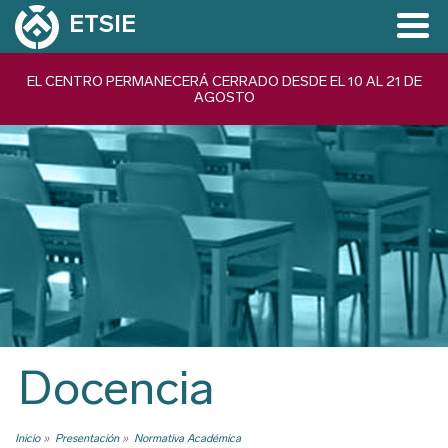
Pasar
ETSIE
al
contenido
Navegación
EL CENTRO PERMANECERÁ CERRADO DESDE EL 10 AL 21 DE
principal
AGOSTO
principal
Docencia
Inicio
Presentación
Normativa Académica