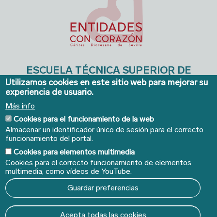
ESCUELA TÉCNICA SUPERIOR DE
INGENIERÍA DE EDIFICACIÓN
Utilizamos cookies en este sitio web para mejorar su
experiencia de usuario.
Avda. de la Reina Mercedes, 4A - Sevilla 41012. Teléfonos:
954 556640/41
. Email:
ieconserjeria@us.es
Más info
Cookies para el funcionamiento de la web
Almacenar un identificador único de sesión para el correcto
funcionamiento del portal.
Cookies para elementos multimedia
Cookies para el correcto funcionamiento de elementos
multimedia, como vídeos de YouTube.
Guardar preferencias
© Copyright 2022 Universidad de Sevilla - Todos los
Acepta todas las cookies