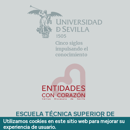
Cinco siglos
impulsando el
conocimiento
ESCUELA TÉCNICA SUPERIOR DE
INGENIERÍA DE EDIFICACIÓN
Utilizamos cookies en este sitio web para mejorar su
experiencia de usuario.
Avda. de la Reina Mercedes, 4A - Sevilla 41012. Teléfonos: